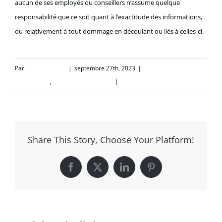
aucun de ses employés ou conseillers n’assume quelque
responsabilité que ce soit quant à l’exactitude des informations,
ou relativement à tout dommage en découlant ou liés à celles-ci.
Par
Justin Dubreuil
|
septembre 27th, 2023
|
Financement
Construction
,
Financement General
|
0 commentaire
Share This Story, Choose Your Platform!
Facebook
X
LinkedIn
Pinterest