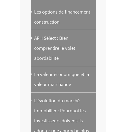
Les options de financement
construction
APH Sélect : Bien
comprendre le volet
abordabilité
La valeur économique et la
valeur marchande
L’évolution du marché
immobilier : Pourquoi les
investisseurs doivent-ils
adopter une approche plus