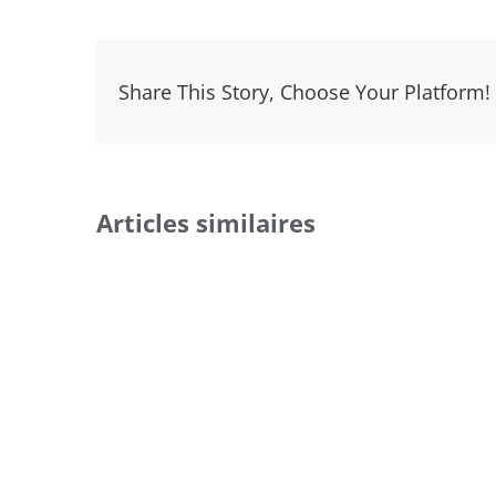
Share This Story, Choose Your Platform!
Articles similaires
n : un
Le roulement fiscal : Un outil
Les avanta