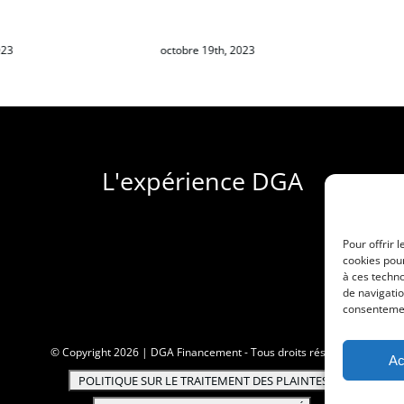
er : L’amortissement
capitalisables
023
octobre 19th, 2023
L'expérience DGA
Pour offrir 
cookies pour
à ces techn
de navigatio
consentement
© Copyright
2026 | DGA Financement - Tous droits réservés
Ac