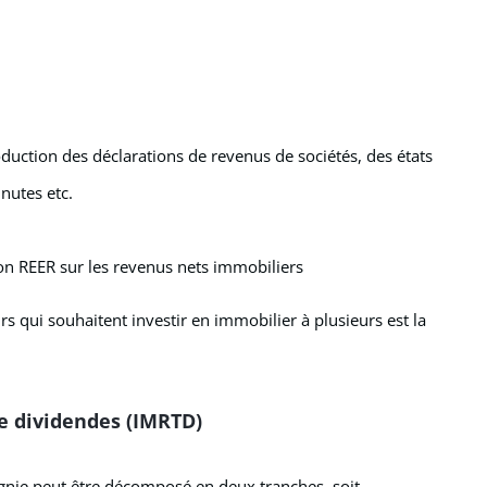
oduction des déclarations de revenus de sociétés, des états
nutes etc.
on REER sur les revenus nets immobiliers
rs qui souhaitent investir en immobilier à plusieurs est la
e dividendes (IMRTD)
gnie peut être décomposé en deux tranches, soit