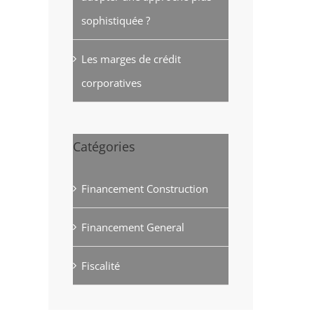
sophistiquée ?
Les marges de crédit
corporatives
Catégories
Financement Construction
Financement General
Fiscalité