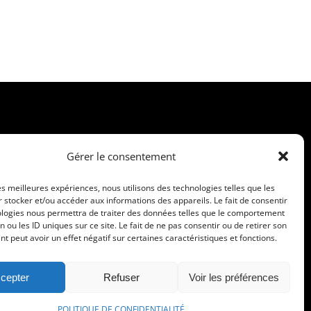
d’un immeuble neuf
octobre 8th, 2023
COMMUNIQUEZ AVEC NOUS !
Gérer le consentement
les meilleures expériences, nous utilisons des technologies telles que les
 stocker et/ou accéder aux informations des appareils. Le fait de consentir
514-907-6998
PAR COURRIEL
ologies nous permettra de traiter des données telles que le comportement
n ou les ID uniques sur ce site. Le fait de ne pas consentir ou de retirer son
 peut avoir un effet négatif sur certaines caractéristiques et fonctions.
cepter
Refuser
Voir les préférences
POLITIQUE DE CONFIDENTIALITÉ